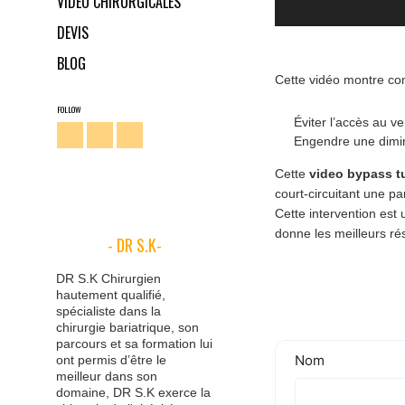
VIDÉO CHIRURGICALES
DEVIS
BLOG
Cette vidéo montre com
FOLLOW
Éviter l’accès au v
Engendre une diminu
Cette
video bypass t
court-circuitant une pa
Cette intervention est 
donne les meilleurs ré
- DR S.K-
DR S.K Chirurgien
hautement qualifié,
spécialiste dans la
chirurgie bariatrique, son
parcours et sa formation lui
ont permis d’être le
meilleur dans son
domaine, DR S.K exerce la