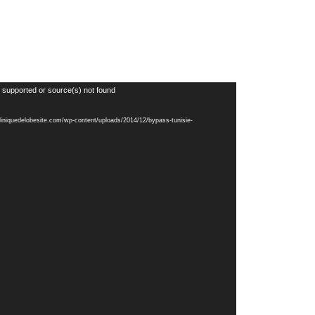
 supported or source(s) not found
/cliniquedelobesite.com/wp-content/uploads/2014/12/bypass-tunisie-