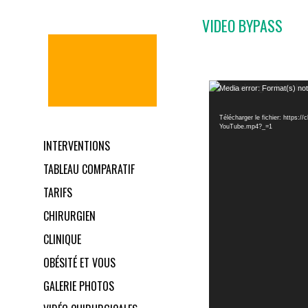
VIDEO BYPASS
Lecteur
Media error: Format(s) not
vidéo
Télécharger le fichier: https:/
YouTube.mp4?_=1
INTERVENTIONS
TABLEAU COMPARATIF
TARIFS
CHIRURGIEN
CLINIQUE
OBÉSITÉ ET VOUS
GALERIE PHOTOS