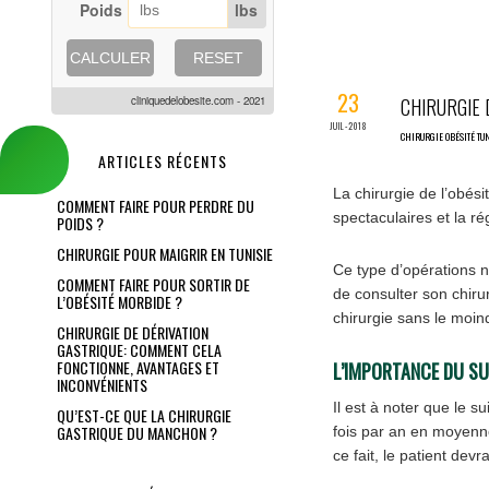
Poids
lbs
CALCULER
RESET
23
cliniquedelobesite.com - 2021
CHIRURGIE D
JUIL-2018
CHIRURGIE OBÉSITÉ TU
ARTICLES RÉCENTS
La chirurgie de l’obés
COMMENT FAIRE POUR PERDRE DU
spectaculaires et la r
POIDS ?
CHIRURGIE POUR MAIGRIR EN TUNISIE
Ce type d’opérations n’
COMMENT FAIRE POUR SORTIR DE
de consulter son chirur
L’OBÉSITÉ MORBIDE ?
chirurgie sans le moind
CHIRURGIE DE DÉRIVATION
GASTRIQUE: COMMENT CELA
FONCTIONNE, AVANTAGES ET
L’IMPORTANCE DU SU
INCONVÉNIENTS
Il est à noter que le s
QU’EST-CE QUE LA CHIRURGIE
GASTRIQUE DU MANCHON ?
fois par an en moyenne
ce fait, le patient de