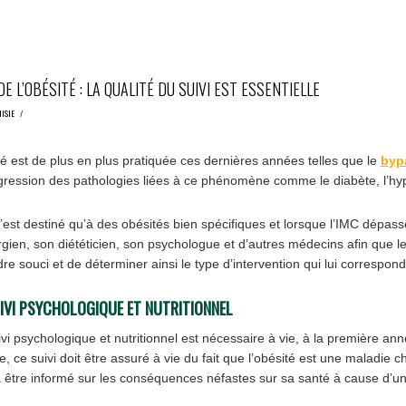
E L’OBÉSITÉ : LA QUALITÉ DU SUIVI EST ESSENTIELLE
NISIE
/
ité est de plus en plus pratiquée ces dernières années telles que le
byp
égression des pathologies liées à ce phénomène comme le diabète, l’hy
est destiné qu’à des obésités bien spécifiques et lorsque l’IMC dépasse 
gien, son diététicien, son psychologue et d’autres médecins afin que le p
re souci et de déterminer ainsi le type d’intervention qui lui correspond
IVI PSYCHOLOGIQUE ET NUTRITIONNEL
uivi psychologique et nutritionnel est nécessaire à vie, à la première an
, ce suivi doit être assuré à vie du fait que l’obésité est une maladie 
vra être informé sur les conséquences néfastes sur sa santé à cause d’u