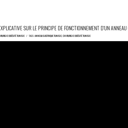
EXPLICATIVE SUR LE PRINCIPE DE FONCTIONNEMENT D’UN ANNEAU
IRURGIE OBÉSITÉ TUNISIE
/ TAGS:
ANNEAU GASTRIQUE TUNISIE
,
CHIRURGIE OBÉSITÉ TUNISIE