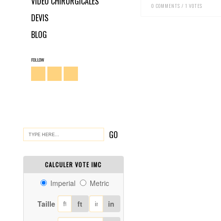
VIDÉO CHIRURGICALES
0 COMMENTS / 1 VOTES
DEVIS
BLOG
FOLLOW
CALCULER VOTE IMC
Imperial
Metric
Taille
ft
in