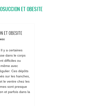
POSUCCION ET OBESITE
/ 1 VOTES
ON ET OBESITE
UNISIE
Il y a certaines
sse dans le corps
t difficiles ou
r, même avec
égulier. Ces dépôts
ués sur les hanches,
et le ventre chez les
mes sont presque
n et parfois dans la