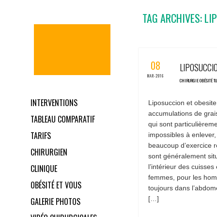
TAG ARCHIVES: LI
0 COMMENTS 
08
LIPOSUCCI
MAR-2016
CHIRURGIE OBÉSITÉ T
INTERVENTIONS
Liposuccion et obesite 
accumulations de grai
TABLEAU COMPARATIF
qui sont particulièremen
TARIFS
impossibles à enleve
beaucoup d’exercice r
CHIRURGIEN
sont généralement sit
CLINIQUE
l’intérieur des cuisses 
femmes, pour les hom
OBÉSITÉ ET VOUS
toujours dans l’abdome
[…]
GALERIE PHOTOS